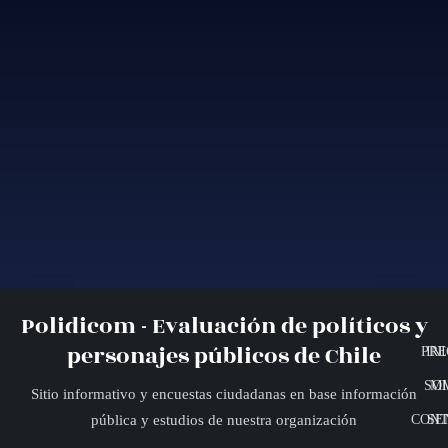
Polidicom - Evaluación de políticos y
personajes públicos de Chile
PRE
INI
SO
MI
Sitio informativo y encuestas ciudadanas en base información
CONT
SE
pública y estudios de nuestra organización