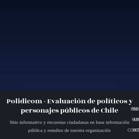
Polidicom - Evaluación de políticos y
personajes públicos de Chile
PRE
INI
SO
MI
Sitio informativo y encuestas ciudadanas en base información
CONT
SE
pública y estudios de nuestra organización