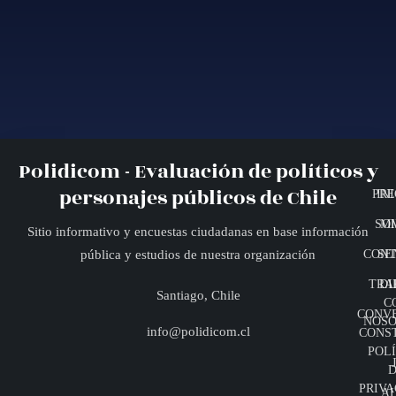
Polidicom - Evaluación de políticos y
personajes públicos de Chile
PRE
INI
SO
MI
Sitio informativo y encuestas ciudadanas en base información
CONT
SE
pública y estudios de nuestra organización
TRA
DI
Santiago, Chile
C
CONV
NOSO
info@polidicom.cl
CONS
POLÍ
D
PRIVA
A