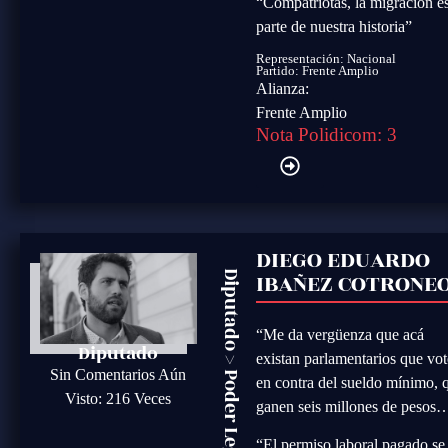
“Compatriotas, la migración e
parte de nuestra historia”
Representación: Nacional
Partido:
Frente Amplio
Alianza:
Frente Amplio
Nota Polidicom: 3
DIEGO EDUARDO
IBAÑEZ COTRONE
Diputado
“Me da vergüenza que acá
Diputado
existan parlamentarios que vo
>
Sin Comentarios Aún
Poder Legislativo
en contra del sueldo mínimo, 
Visto: 216 Veces
ganen seis millones de pesos
“El permiso laboral pagado se