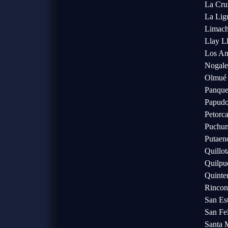
La Cru
La Lig
Limac
Llay L
Los An
Nogale
Olmué
Panqu
Papud
Petorc
Puchun
Putaen
Quillot
Quilpu
Quinte
Rincon
San Es
San Fe
Santa 