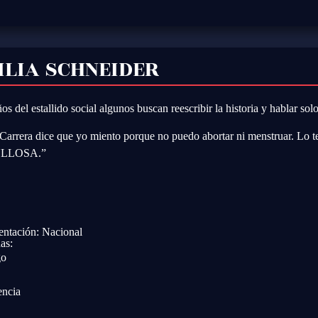
ILIA SCHNEIDER
os del estallido social algunos buscan reescribir la historia y hablar sol
Carrera dice que yo miento porque no puedo abortar ni menstruar. Lo t
LLOSA.”
entación: Nacional
as:
go
encia