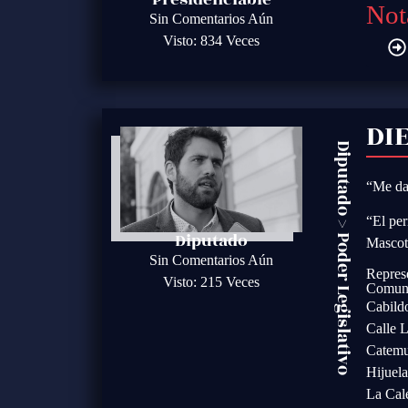
Not
Sin Comentarios Aún
Visto: 834 Veces
DI
Diputado
“Me da
“El per
>
Diputado
Poder Legislativo
Mascot
Sin Comentarios Aún
Repres
Visto: 215 Veces
Comun
Cabild
Calle 
Catem
Hijuela
La Cal