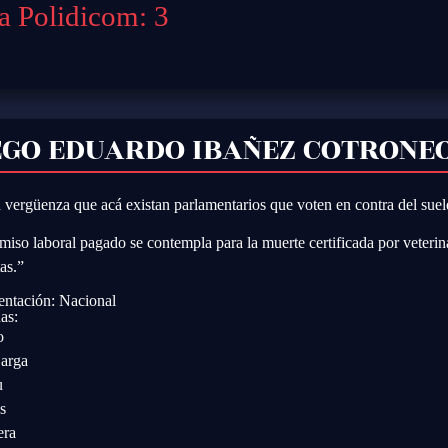
a Polidicom: 3
EGO EDUARDO IBAÑEZ COTRONE
 vergüenza que acá existan parlamentarios que voten en contra del su
miso laboral pagado se contempla para la muerte certificada por veterina
as.”
entación: Nacional
as:
o
Larga
u
s
era