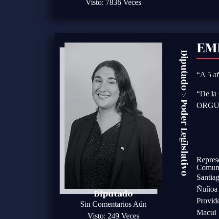
Visto: 7836 Veces
EM
Diputado
“A 5 añ
“De la 
>
Poder Legislativo
ORGU
Repres
Comun
Santia
Ñuñoa
Diputado
Provid
Sin Comentarios Aún
Macul
Visto: 249 Veces