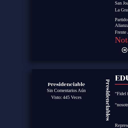
San Jo
La Gra
Partid
Alianz
Frente
Not
ED
Presidenciables
Presidenciable
Sin Comentarios Aún
“Fidel 
Visto: 445 Veces
“
nosotr
Repres