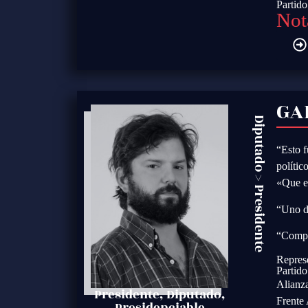
Partid
Not
GA
Diputado
“Esto f
polític
>
«Que e
Presidente
“Uno d
“Compat
Repres
Partid
Alianz
Presidente, Diputado,
Frente
Presidenciable