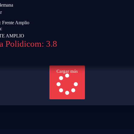
Alemana
r
o:
Frente Amplio
a:
TE AMPLIO
a Polidicom: 3.8
Cargar más