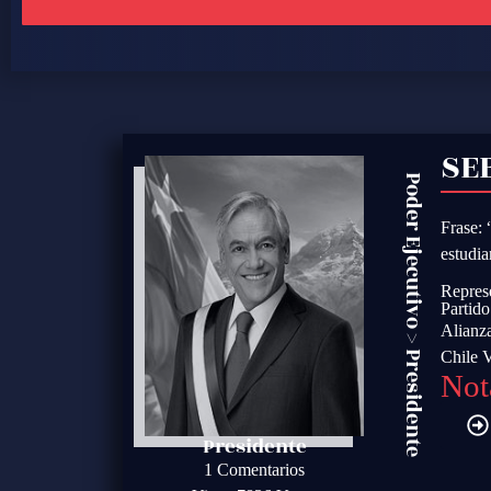
SE
Poder Ejecutivo
Frase: 
estudia
Repres
Partid
Alianz
>
Chile 
Presidente
Not
Presidente
1 Comentarios