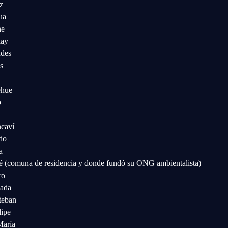
z
ua
he
lay
des
s
ehue
o
a
caví
do
a
é (comuna de residencia y donde fundó su ONG ambientalista)
ro
ada
teban
lipe
María