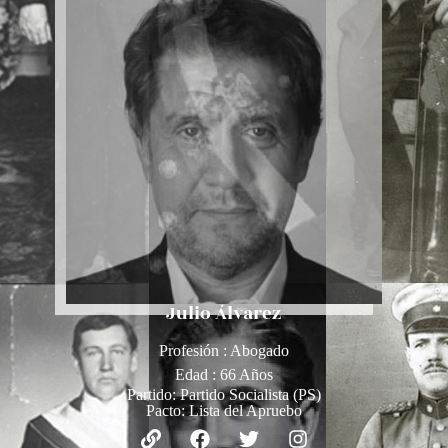
Julio Álvarez
Profesión : Abogado
Edad : 66 Años
Partido:
Partido Socialista (PS)
Pacto:
Lista del Apruebo