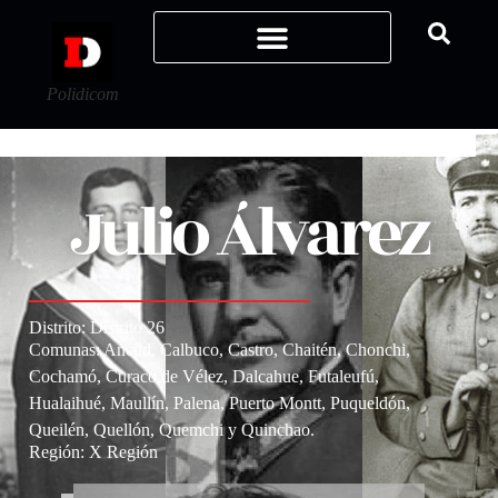
Polidicom
Julio Álvarez
Distrito:
Distrito 26
Comunas: Ancud, Calbuco, Castro, Chaitén, Chonchi,
Cochamó, Curaco de Vélez, Dalcahue, Futaleufú,
Hualaihué, Maullín, Palena, Puerto Montt, Puqueldón,
Queilén, Quellón, Quemchi y Quinchao.
Región:
X Región