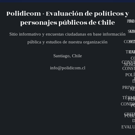
Polidicom - Evaluación de políticos y
personajes públicos de Chile
PRE
INI
SO
MI
Sitio informativo y encuestas ciudadanas en base información
CONT
SE
pública y estudios de nuestra organización
TRA
DI
Santiago, Chile
C
CONV
NOSO
info@polidicom.cl
CONS
POLÍ
D
PRIVA
A
TÉRMI
PE
CONDI
P
CRIT
PUBL
D
EVALU