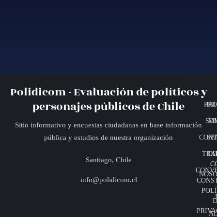
Polidicom - Evaluación de políticos y
personajes públicos de Chile
PRE
INI
SO
MI
Sitio informativo y encuestas ciudadanas en base información
CONT
SE
pública y estudios de nuestra organización
TRA
DI
Santiago, Chile
C
CONV
NOSO
info@polidicom.cl
CONS
POLÍ
D
PRIVA
A