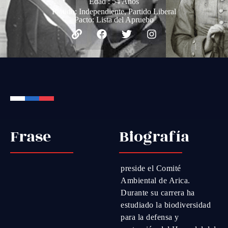
Edad : 54 Años
Partido:
Independiente
,
Partido Liberal
Pacto:
Lista del Apruebo
Frase
Biografía
preside el Comité
Ambiental de Arica.
Durante su carrera ha
estudiado la biodiversidad
para la defensa y