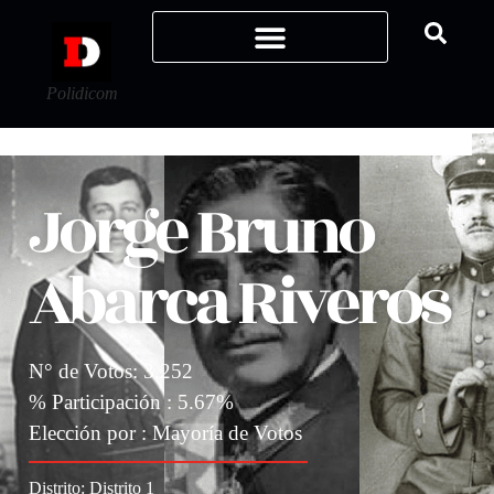
Polidicom
Jorge Bruno
Abarca Riveros
N° de Votos: 3.252
% Participación : 5.67%
Elección por : Mayoría de Votos
Distrito:
Distrito 1