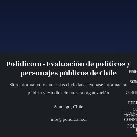
Polidicom - Evaluación de políticos y
personajes públicos de Chile
PRE
INI
SO
MI
Sitio informativo y encuestas ciudadanas en base información
CONT
SE
pública y estudios de nuestra organización
TRA
DI
Santiago, Chile
C
CONV
NOSO
info@polidicom.cl
CONS
POLÍ
D