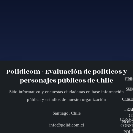
Polidicom - Evaluación de políticos y
personajes públicos de Chile
PRE
INI
SO
MI
Sitio informativo y encuestas ciudadanas en base información
CONT
SE
pública y estudios de nuestra organización
TRA
DI
Santiago, Chile
C
CONV
NOSO
info@polidicom.cl
CONS
POLÍ