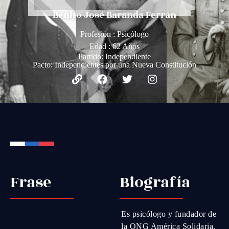
Benito José Baranda Ferrán
Profesión : Psicólogo
Edad : 62 Años
Partido:
Independiente
Pacto:
Independientes por una Nueva Constitución
Frase
Biografía
Es psicólogo y fundador de
la ONG América Solidaria.