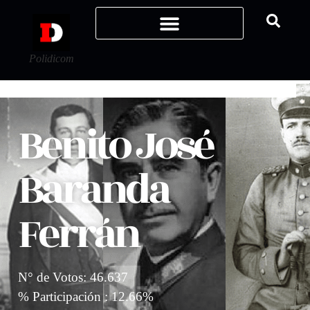
Polidicom
Benito José
Baranda
Ferrán
N° de Votos: 46.637
% Participación : 12.66%