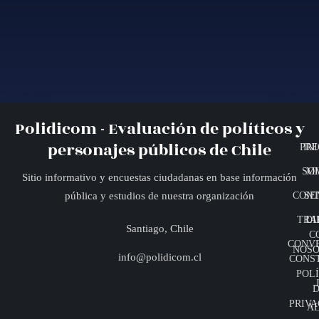
Polidicom - Evaluación de políticos y
personajes públicos de Chile
PRE
INI
SO
MI
Sitio informativo y encuestas ciudadanas en base información
CONT
SE
pública y estudios de nuestra organización
TRA
DI
Santiago, Chile
C
CONV
NOSO
info@polidicom.cl
CONS
POLÍ
D
PRIVA
A