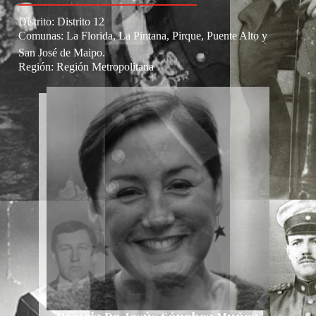
Distrito:
Distrito 12
Comunas: La Florida, La Pintana, Pirque, Puente Alto y
San José de Maipo.
Región:
Región Metropolitana