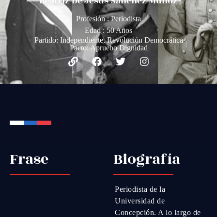
Beatriz De Jesús Sánchez Muñoz
Profesión : Periodista
Edad : 50 Años
Partido:
Independiente
,
Revolución Democrática
Pacto:
Apruebo Dignidad
Frase
Biografía
Periodista de la
Universidad de
Concepción. A lo largo de