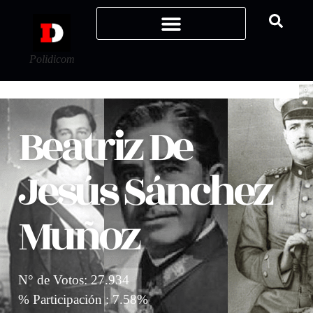
Polidicom
Beatriz De
Jesús Sánchez
Muñoz
N° de Votos: 27.934
% Participación : 7.58%