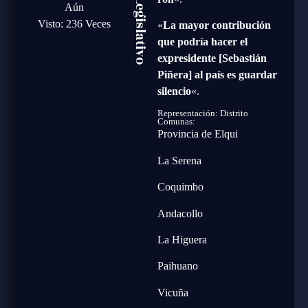
Poder Legislativo
Aún
Visto: 236 Veces
«
La mayor contribución
que podría hacer el
expresidente [Sebastián
Piñera] al país es guardar
silencio
«.
Representación: Distrito
Comunas:
Provincia de Elqui
La Serena
Coquimbo
Andacollo
La Higuera
Paihuano
Vicuña