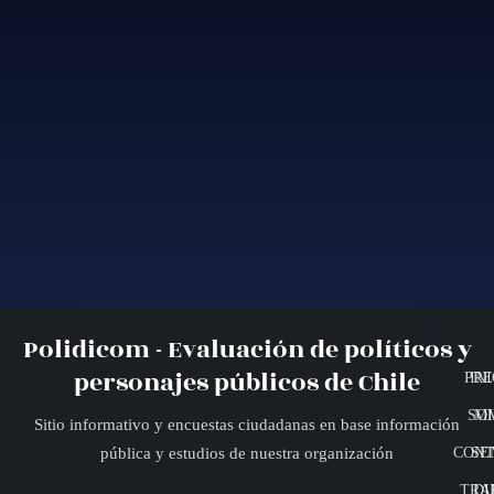
Polidicom - Evaluación de políticos y
personajes públicos de Chile
PRE
INI
SO
MI
Sitio informativo y encuestas ciudadanas en base información
CONT
SE
pública y estudios de nuestra organización
TRA
DI