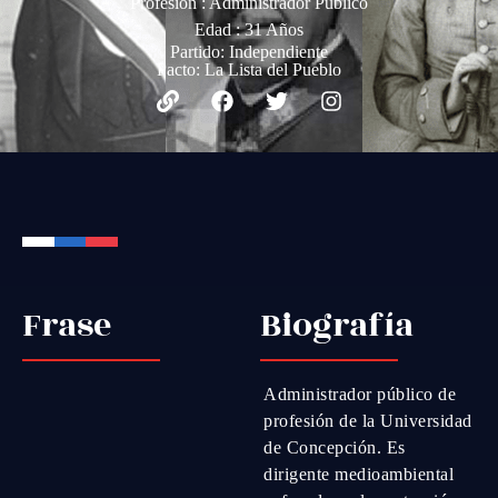
Profesión : Administrador Público
Edad : 31 Años
Partido:
Independiente
Pacto:
La Lista del Pueblo
Frase
Biografía
Administrador público de
profesión de la Universidad
de Concepción. Es
dirigente medioambiental