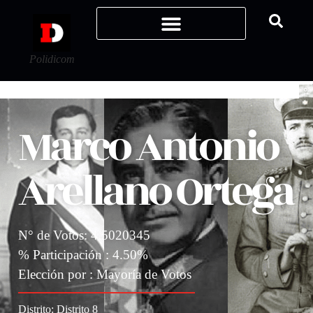
Polidicom
Marco Antonio
Arellano Ortega
N° de Votos: 4.5020345
% Participación : 4.50%
Elección por : Mayoría de Votos
Distrito:
Distrito 8