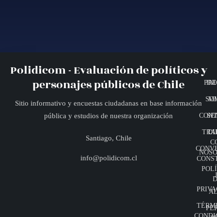
Polidicom - Evaluación de políticos y
personajes públicos de Chile
PRE
INI
SO
MI
Sitio informativo y encuestas ciudadanas en base información
CONT
SE
pública y estudios de nuestra organización
TRA
DI
Santiago, Chile
C
CONV
NOSO
info@polidicom.cl
CONS
POLÍ
D
PRIVA
A
TÉRMI
PE
CONDI