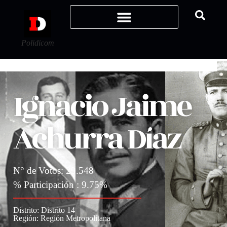
Polidicom
Ignacio Jaime
Achurra Díaz
N° de Votos: 29.548
% Participación : 9.75%
Distrito:
Distrito 14
Región:
Región Metropolitana