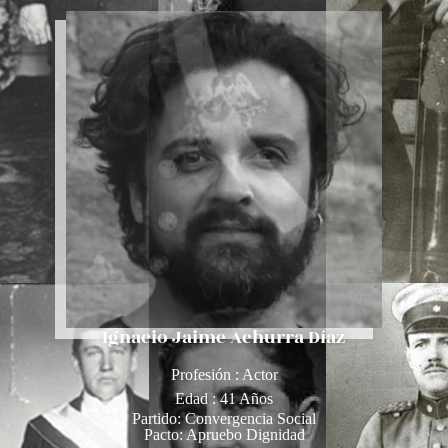
Ignacio Jaime Achurra Díaz
Profesión : Actor
Edad : 41 Años
Partido:
Convergencia Social
Pacto:
Apruebo Dignidad