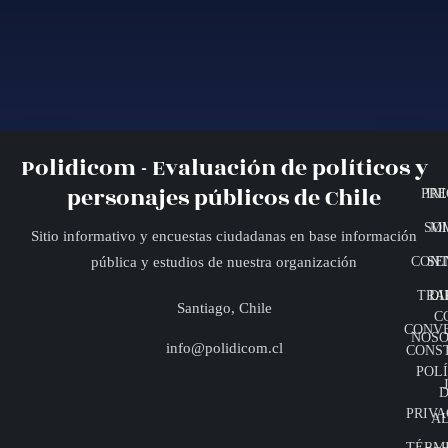
Polidicom - Evaluación de políticos y
personajes públicos de Chile
PRE
INI
SO
MI
Sitio informativo y encuestas ciudadanas en base información
CONT
SE
pública y estudios de nuestra organización
TRA
DI
Santiago, Chile
C
CONV
NOSO
info@polidicom.cl
CONS
POLÍ
D
PRIVA
A
TÉRMI