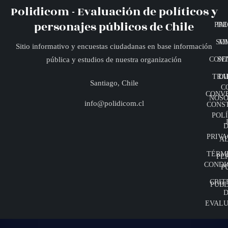
Polidicom - Evaluación de políticos y
personajes públicos de Chile
PRE
INI
SO
MI
Sitio informativo y encuestas ciudadanas en base información
CONT
SE
pública y estudios de nuestra organización
TRA
DI
Santiago, Chile
C
CONV
NOSO
info@polidicom.cl
CONS
POLÍ
D
PRIVA
A
TÉRMI
PE
CONDI
P
CRIT
PUBL
D
EVALU