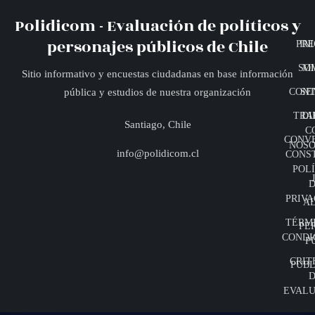
Polidicom - Evaluación de políticos y
personajes públicos de Chile
PRE
INI
SO
MI
Sitio informativo y encuestas ciudadanas en base información
CONT
SE
pública y estudios de nuestra organización
TRA
DI
Santiago, Chile
C
CONV
NOSO
info@polidicom.cl
CONS
POLÍ
D
PRIVA
A
TÉRMI
PE
CONDI
P
CRIT
PUBL
D
EVALU