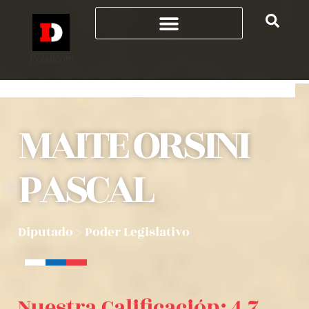
Polidicom
MAITE ORSINI
PASCAL
Diputado
>
Poder Legislativo
Nuestra Calificación: 4.7