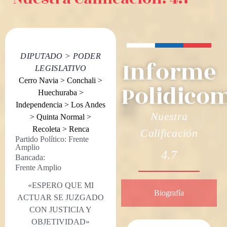
DIPUTADO
>
PODER
Informe
LEGISLATIVO
Cerro Navia
>
Conchali
>
Polidico
Huechuraba
>
Independencia
>
Los Andes
Nuestra
>
Quinta Normal
>
Recoleta
>
Renca
Calificación
Partido Político:
Frente
Amplio
4.7
Bancada:
Frente Amplio
«ESPERO QUE MI
Biografía
ACTUAR SE JUZGADO
CON JUSTICIA Y
OBJETIVIDAD»